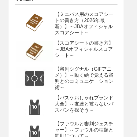
【ミニバス用のスコアシー
トの書き方（2026年最
新）】～JBAオフィシャル
スコアシート～
【スコアシートの書き方】
～JBAオフィシャルスコア
シート～
【審判シグナル（GIFアニ
メ）】～動く絵で覚える審
判とのコミュニケーション
術～
【バスケおしゃれブランド
大全】～友達と被らないバ
スパンを探そう～
【ファウルと審判ジェスチ
ャー】～ファウルの種類と
罰則について～