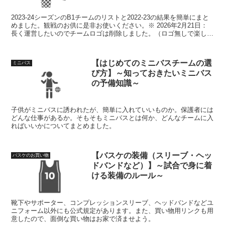
2023-24シーズンのB1チームのリストと2022-23の結果を簡単にまと
めました。観戦のお供に是非お使いください。※ 2026年2月21日：
長く運営したいのでチームロゴは削除しました。（ロゴ無しで楽しめ
る投稿を検討中）
【はじめてのミニバスチームの選
ミニバス
び方】～知っておきたいミニバス
の予備知識～
子供がミニバスに誘われたが、簡単に入れていいものか。保護者には
どんな仕事があるか。そもそもミニバスとは何か、どんなチームに入
ればいいかについてまとめました。
【バスケの装備（スリーブ・ヘッ
バスケのお買い物
ドバンドなど）】～試合で身に着
ける装備のルール～
靴下やサポーター、コンプレッションスリーブ、ヘッドバンドなどユ
ニフォーム以外にも公式規定があります。また、買い物用リンクも用
意したので、面倒な買い物はお家で済ませよう。