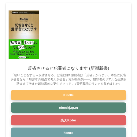
反省させると犯罪者になります (新潮新書)
「悪いことをする→反省させる」は逆効果! 累犯者は「反省」がうまい。本当に反省
させるなら「加害者の視点で考えさせる」方が効果的――。犯罪者のリアルな生態を
踏まえて考えた超効果的な更生メソッド。↓電子書籍のリンクを集めました↓
Kindle
ebookjapan
楽天Kobo
honto