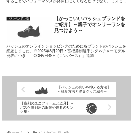
することでパフォーマンスが発揮しにくくなるだけでなく、ミスに繋
がりやすくもなります。また、遠近感の変化はシュートに精度に直接
影響します。
【かっこいいバッシュブランドを
バスケのお買い物
ご紹介】～親子でオンリーワンを
見つけよう～
バッシュのオンラインショッピングのために各ブランドのバッシュを
網羅しました。※2025年8月29日：富樫勇樹選手シグネチャーモデル
発表につき、「CONVERSE（コンバース）」追加
【バッシュの臭いを抑える方法】
～脱臭方法と消臭グッズ紹介～
【審判のユニフォームと道具】～
バスケ審判用の服装や道具のリン
ク集～
ホーム
バスケのお買い物