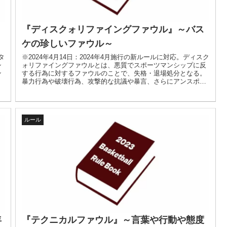
『ディスクォリファイングファウル』～バス
ケの珍しいファウル～
タ
※2024年4月14日：2024年4月施行の新ルールに対応。ディスク
シ
ォリファイングファウルとは、悪質でスポーツマンシップに反
ン
する行為に対するファウルのことで、失格・退場処分となる。
暴力行為や破壊行為、攻撃的な抗議や暴言、さらにアンスポー
ツマンライクファイルを超えるようなコンタクトも対象となり
得る。
ルール
年
『テクニカルファウル』～言葉や行動や態度