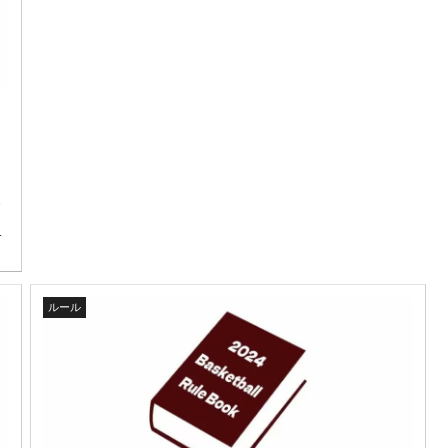
ト
と
」
ダ
ルール