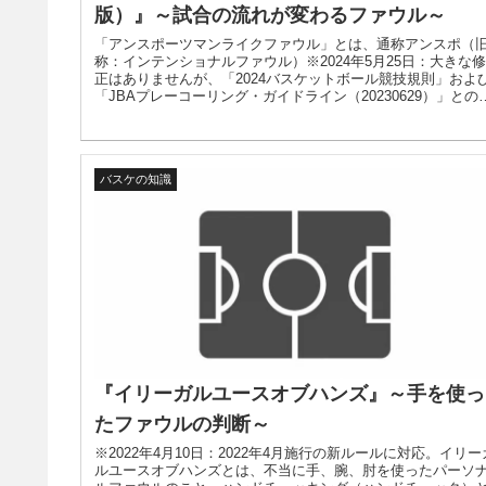
版）』～試合の流れが変わるファウル～
「アンスポーツマンライクファウル」とは、通称アンスポ（
称：インテンショナルファウル）※2024年5月25日：大きな修
正はありませんが、「2024バスケットボール競技規則」およ
「JBAプレーコーリング・ガイドライン（20230629）」との
合確認を行いました。
バスケの知識
『イリーガルユースオブハンズ』～手を使っ
たファウルの判断～
※2022年4月10日：2022年4月施行の新ルールに対応。イリー
ルユースオブハンズとは、不当に手、腕、肘を使ったパーソ