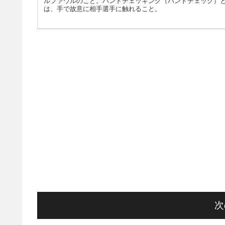
ルファウルのこと。ハンドチェッキング（ハンドチェック）
は、手で故意に相手選手に触れること。
次