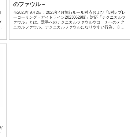
のファウル～
旧
※2023年9月2日：2023年4月施行ルール対応および「5対5 プレ
ーコーリング・ガイドライン20230629版」対応「テクニカルフ
び
ァウル」とは。選手へのテクニカルファウルやコーチへのテク
整
ニカルファウル。テクニカルファウルになりやすい行為。※
21.12.2 「フリースロー「挟み込み」のルール」追記
ガ
ナ