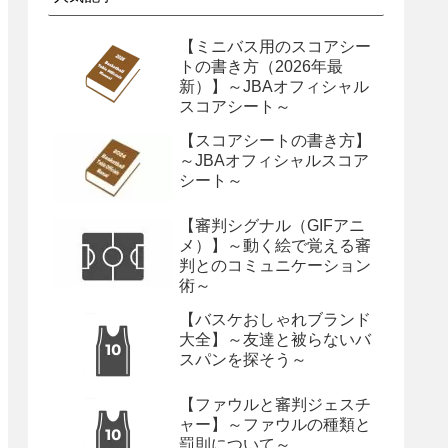
【ミニバス用のスコアシー
トの書き方（2026年最
新）】～JBAオフィシャル
スコアシート～
【スコアシートの書き方】
～JBAオフィシャルスコア
シート～
【審判シグナル（GIFアニ
メ）】～動く絵で覚える審
判とのコミュニケーション
術～
【バスケおしゃれブランド
大全】～友達と被らないバ
スパンを探そう～
【ファウルと審判ジェスチ
ャー】～ファウルの種類と
罰則について～