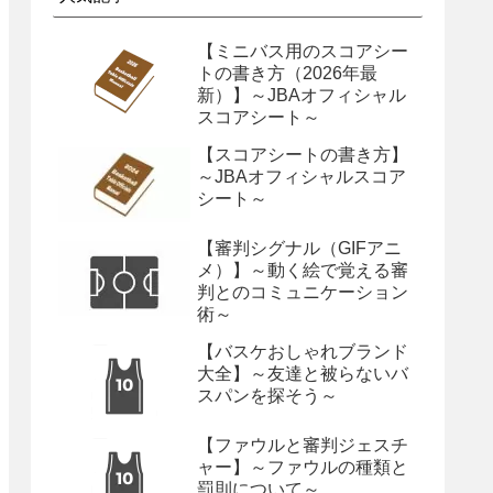
【ミニバス用のスコアシー
トの書き方（2026年最
新）】～JBAオフィシャル
スコアシート～
【スコアシートの書き方】
～JBAオフィシャルスコア
シート～
【審判シグナル（GIFアニ
メ）】～動く絵で覚える審
判とのコミュニケーション
術～
【バスケおしゃれブランド
大全】～友達と被らないバ
スパンを探そう～
【ファウルと審判ジェスチ
ャー】～ファウルの種類と
罰則について～