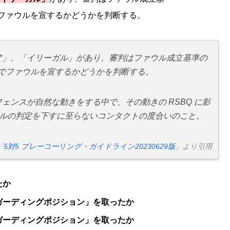
でファウルを宣するかどうかを判断する。
*」、「イリーガル」があり、審判はファウル成⽴基準の
上でファウルを宣するかどうかを判断する。
ェンスが⾃然な動きをする中で、その動きの RSBQ に影
ルの判定を下すに⾄らないコンタクトの度合いのこと。
「
5対5 プレーコーリング・ガイドライン20230629版
」より引用
たか
ガーディングポジション」を取ったか
ガーディングポジション」を取ったか