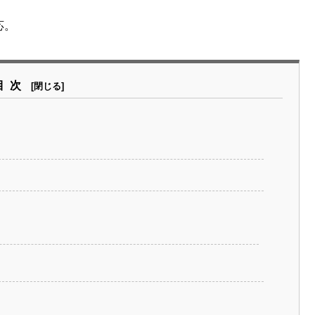
応。
目次