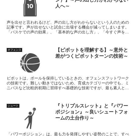
人へ～
声を出せと言われるけど、声の出し方がわからないという人のための
記事です。声が出せないと試合に出場する機会が減ってしまいます。
「バスケでの声の効果」、「基本的な声の出し方」、「今すぐ声をだ
すためには」。
【ピボットを理解する】～意外と
オフェンス
差がつくピボットターンの技術～
ピボットは、ボールを保持しているときの、オフェンスフットワーク
の技術です。難しい動きではないため、育成カテゴリーの中でも、ミ
ニバスなど比較的初期に習得すべ基礎的な技術ですが、最も素人と経
験者の差が顕著な技術と言われています。ピボットの目的と効果、基
本的な構えと動きのコツなど。
『トリプルスレット』と『パワー
シュート
ポジション』～良いシュートフォ
ームの土台作り～
「パワーポジション」は、最も力を発揮しやすい姿勢のことで、すべ