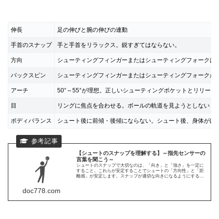
伸長
足の伸びと腕の伸びの連動
手首のスナップ
手と手首をリラックス。鋭すぎてはならない。
方向
シューティングフィンガーまたはシューティングフォークは
バックスピン
シューティングフィンガーまたはシューティングフォークが
アーチ
50°～55°が理想。正しいシューティングポケットとリリー
目
リングに焦点を合わせる。ボールの軌道を見ようとしない
ボディバランス
シュート後に前傾・後傾にならない。シュート後、身体がほ
【シュートのスナップを理解する】～指先センサーの
言葉を聞こう～
シュートのスナップで大切なのは、「向き」と「強さ」を一定に
すること。これらが安定することでシュートの「方向性」と「距
離感」が安定します。スナップが適切な向きになるようにする。
スナップの強さがなるべく一定になるように、膝の曲げ伸ばしや
肘の曲げ伸ばしの強さを調整する。
doc778.com