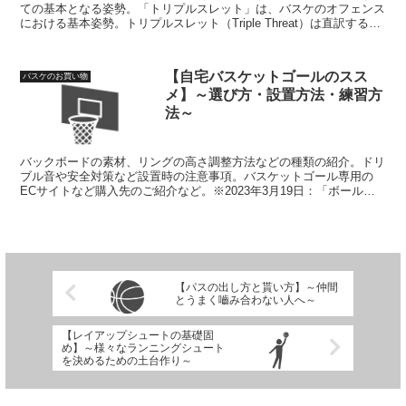
ての基本となる姿勢。「トリプルスレット」は、バスケのオフェンス
における基本姿勢。トリプルスレット（Triple Threat）は直訳すると
「3つの脅威」という意味。
【自宅バスケットゴールのスス
バスケのお買い物
メ】～選び方・設置方法・練習方
法～
バックボードの素材、リングの高さ調整方法などの種類の紹介。ドリ
ブル音や安全対策など設置時の注意事項。バスケットゴール専用の
ECサイトなど購入先のご紹介など。※2023年3月19日：「ボールリ
ターン」器具へのリンクを追加。
【パスの出し方と貰い方】～仲間
とうまく嚙み合わない人へ～
【レイアップシュートの基礎固
め】～様々なランニングシュート
を決めるための土台作り～