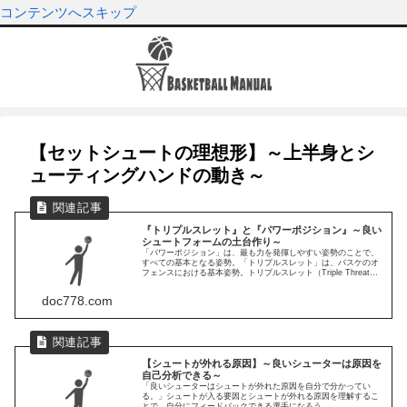
コンテンツへスキップ
【セットシュートの理想形】～上半身とシ
ューティングハンドの動き～
『トリプルスレット』と『パワーポジション』～良い
シュートフォームの土台作り～
「パワーポジション」は、最も力を発揮しやすい姿勢のことで、
すべての基本となる姿勢。「トリプルスレット」は、バスケのオ
フェンスにおける基本姿勢。トリプルスレット（Triple Threat）
は直訳すると「3つの脅威」という意味。
doc778.com
【シュートが外れる原因】～良いシューターは原因を
自己分析できる～
「良いシューターはシュートが外れた原因を自分で分かってい
る。」シュートが入る要因とシュートが外れる原因を理解するこ
とで、自分にフィードバックできる選手になろう。