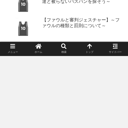
達と被らないバスパンを探そう～
【ファウルと審判ジェスチャー】～フ
ァウルの種類と罰則について～
メニュー
ホーム
検索
トップ
サイドバー
プライバシーポリシー
ご意見・ご感想
免責事項（Disclaimer）
© 2020 Basketball Manual.