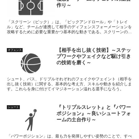
作り～
「スクリーン（ピック）」は、「ピックアンドロール」や「トレイ
ル」など、チームが連携して相手のディフェンスフォーメーションを
攻略するために必要な重要かつ基本的な動きである。スクリーンの構
えや種類を、わかりやすく図解。※2022年7月16日：「ピックとは」
を追加。「ピックアンドロールの基本」を追加。
【相手を出し抜く技術】～ステッ
オフェンス
プワークやフェイクなど駆け引き
の技術を磨く～
シュート、パス、ドリブルそれぞれのフェイクやフェイント（相手を
出し抜く技術）に関する、基本的な考え方、スキルや動きを紹介しま
す。これらを身に付けてイマジネーション溢れる選手になろう。
『トリプルスレット』と『パワー
シュート
ポジション』～良いシュートフォ
ームの土台作り～
「パワーポジション」は、最も力を発揮しやすい姿勢のことで、すべ