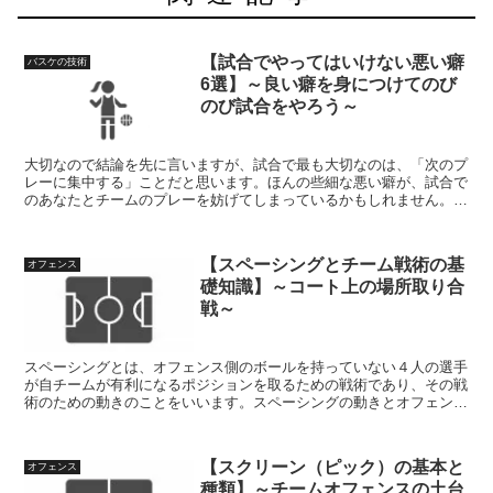
【試合でやってはいけない悪い癖
バスケの技術
6選】～良い癖を身につけてのび
のび試合をやろう～
大切なので結論を先に言いますが、試合で最も大切なのは、「次のプ
レーに集中する」ことだと思います。ほんの些細な悪い癖が、試合で
のあなたとチームのプレーを妨げてしまっているかもしれません。悪
い癖を治して試合で本来の力を発揮しよう。
【スペーシングとチーム戦術の基
オフェンス
礎知識】～コート上の場所取り合
戦～
スペーシングとは、オフェンス側のボールを持っていない４人の選手
が自チームが有利になるポジションを取るための戦術であり、その戦
術のための動きのことをいいます。スペーシングの動きとオフェンス
戦術を紹介する記事です。
【スクリーン（ピック）の基本と
オフェンス
種類】～チームオフェンスの土台