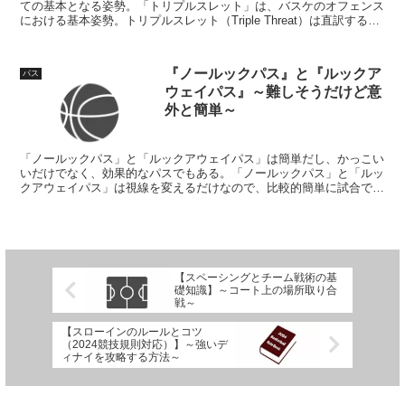
ての基本となる姿勢。「トリプルスレット」は、バスケのオフェンス
における基本姿勢。トリプルスレット（Triple Threat）は直訳すると
「3つの脅威」という意味。
『ノールックパス』と『ルックア
パス
ウェイパス』～難しそうだけど意
外と簡単～
「ノールックパス」と「ルックアウェイパス」は簡単だし、かっこい
いだけでなく、効果的なパスでもある。「ノールックパス」と「ルッ
クアウェイパス」は視線を変えるだけなので、比較的簡単に試合で使
えて、味方のオープンを作り出すことができる技術なので、積極的に
練習して試合で活用したい。
【スペーシングとチーム戦術の基
礎知識】～コート上の場所取り合
戦～
【スローインのルールとコツ
（2024競技規則対応）】～強いデ
ィナイを攻略する方法～