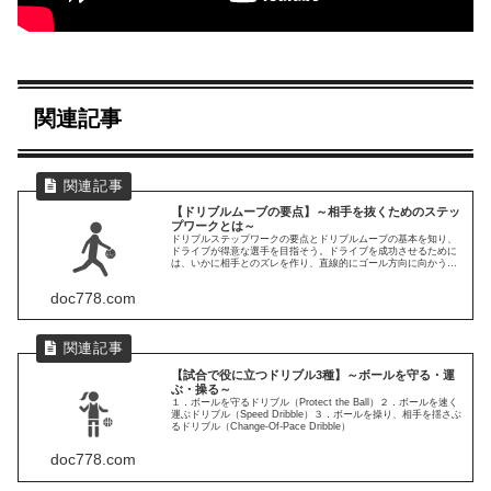
関連記事
【ドリブルムーブの要点】～相手を抜くためのステッ
プワークとは～
ドリブルステップワークの要点とドリブルムーブの基本を知り、
ドライブが得意な選手を目指そう。ドライブを成功させるために
は、いかに相手とのズレを作り、直線的にゴール方向に向かうこ
とができるかがポイントとなる。「ドライブのステップワーク」
と「相手とのズレを作るドリブルムーブ6種類」
doc778.com
【試合で役に立つドリブル3種】～ボールを守る・運
ぶ・操る～
１．ボールを守るドリブル（Protect the Ball）２．ボールを速く
運ぶドリブル（Speed Dribble）３．ボールを操り、相手を揺さぶ
るドリブル（Change-Of-Pace Dribble）
doc778.com