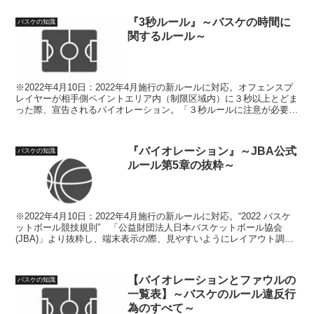
『3秒ルール』～バスケの時間に
バスケの知識
関するルール～
※2022年4月10日：2022年4月施行の新ルールに対応。オフェンスプ
レイヤーが相手側ペイントエリア内（制限区域内）に３秒以上とどま
った際、宣告されるバイオレーション。「３秒ルールに注意が必要な
場面」や「3秒ルールがカウントされない場面」を解説。
『バイオレーション』～JBA公式
バスケの知識
ルール第5章の抜粋～
※2022年4月10日：2022年4月施行の新ルールに対応。“2022 バスケ
ットボール競技規則” 「公益財団法人日本バスケットボール協会
(JBA)」より抜粋し、端末表示の際、見やすいようにレイアウト調
整。
【バイオレーションとファウルの
バスケの知識
一覧表】～バスケのルール違反行
為のすべて～