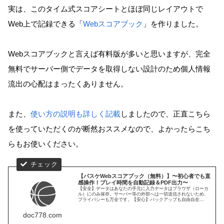
実は、このタイム式スコアシートとほぼ同じレイアウトで
Web上で記録できる「
Webスコアブック
」を作りました。
Webスコアブックと言えば有料版が多いと思いますが、完全
無料でサーバー側でデータを取得しない設計のため個人情報
流出の心配はまったくありません。
また、
使い方の説明も詳しく記載
しましたので、正直こちら
を使っていただくのが断然おススメなので、よかったらこち
らもお使いください。
【バスケWebスコアブック（無料）】〜初心者でも直
感操作！プレイ時間を自動記録＆PDF出力〜
【安全】データはあなたの手元に入力データはブラウザ（ローカ
ル）にのみ保存。サーバー等の外部へは一切送信されないため、
プライバシーも万全です。【安心】バックアップも自由自在
JSON形式での書き出しに対応。データのバックアップはもちろ
ん、他のスマホやPCへの引き継ぎもスムーズです。【便利】タイ
doc778.com
ムスタンプを自動刻印得点やファウルの瞬間を「ワンタップ」で
自動記録。集計の手間なく、そのまま見やすいPDFとして出力で