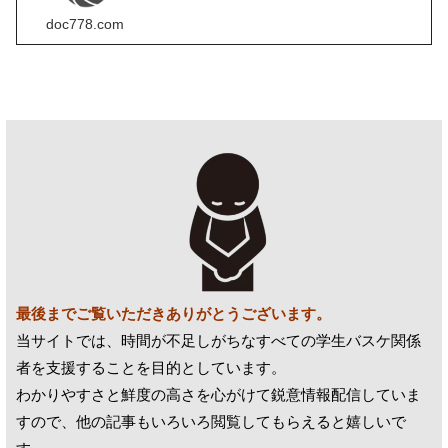
JSON形式での書き出しに対応。データのバックアップはもちろ
ん、他のスマホやPCへの引き継ぎもスムーズです。【便利】タイ
doc778.com
ムスタンプを自動刻印得点やファウルの瞬間を「ワンタップ」で
自動記録。集計の手間なく、そのまま見やすいPDFとして出力で
きます。
最後までご覧いただきありがとうございます。
当サイトでは、時間が不足しがちなすべての学生バスケ関係
者を支援することを目的としています。
わかりやすさと鮮度の高さを心がけて鋭意情報配信していま
すので、他の記事もいろいろ閲覧してもらえると嬉しいで