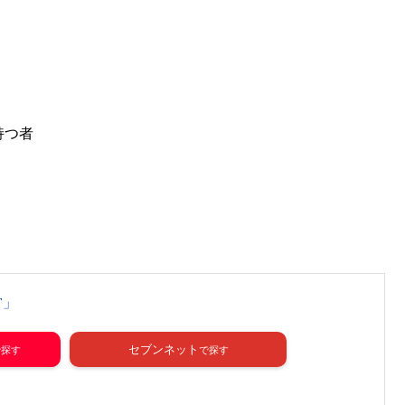
持つ者
営」
セブンネット