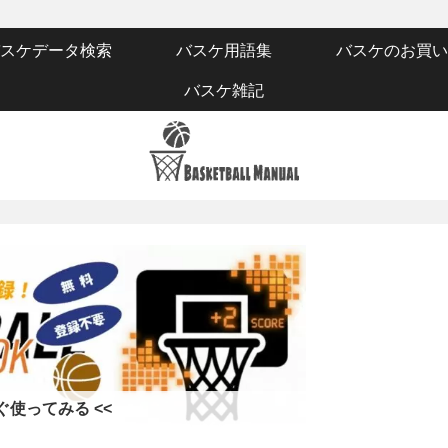
スケデータ検索
バスケ用語集
バスケのお買い
バスケ雑記
すぐ使ってみる <<