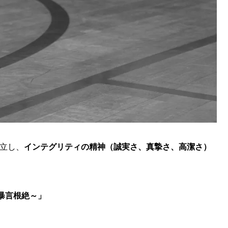
立し、
インテグリティの精神（誠実さ、真摯さ、⾼潔さ）
暴言根絶～」