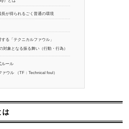
ity）とは
成長が得られるごく普通の環境
対する「テクニカルファウル」
の対象となる振る舞い（⾏動・⾏為）
式ルール
ウル （TF：Technical foul）
とは