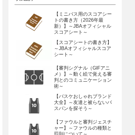
【ミニバス用のスコアシー
トの書き方（2026年最
新）】～JBAオフィシャル
スコアシート～
【スコアシートの書き方】
～JBAオフィシャルスコア
シート～
【審判シグナル（GIFアニ
メ）】～動く絵で覚える審
判とのコミュニケーション
術～
【バスケおしゃれブランド
大全】～友達と被らないバ
スパンを探そう～
【ファウルと審判ジェスチ
ャー】～ファウルの種類と
罰則について～