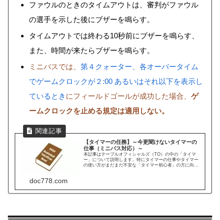
ファウルのときのタイムアウトは、審判がファウル
の選手を示した後にブザーを鳴らす。
タイムアウトでは終わる10秒前にブザーを鳴らす、
また、時間が来たらブザーを鳴らす。
ミニバスでは、
第４クォーター、各オーバータイム
でゲームクロックが２:00 あるいはそれ以下を表示し
ているとき
にフィールドゴールが成功した場合、
ゲ
ームクロックを止める規定は適用しない。
【タイマーの任務】～今更聞けないタイマーの
仕事（ミニバス対応）～
本記事はテーブルオフィシャルズ（TO）の中の「タイマ
ー」について説明します。特にタイマーの仕事やタイマー
の使い方がまだまだ不安な「タイマー初心者」の方に向け
て、できるだけ簡易に噛み砕きました。※2024年4月6日：
各クォーターのカウントダウンとショットクロックのカウ
doc778.com
ントダウンは担当が逆だったので、誤記訂正。