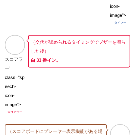
icon-
image">
タイマー
（交代が認められるタイミングでブザーを鳴ら
した後）
スコアラ
白 33 番イン。
ー'
class="sp
eech-
icon-
image">
スコアラー
（スコアボードにプレーヤー表示機能がある場