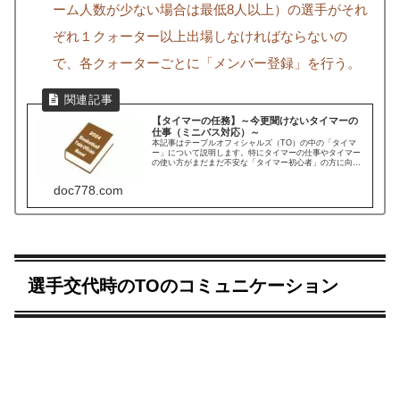
ーム人数が少ない場合は最低8人以上）の選手がそれ
ぞれ１クォーター以上出場しなければならないの
で、各クォーターごとに「メンバー登録」を行う。
【タイマーの任務】～今更聞けないタイマーの
仕事（ミニバス対応）～
本記事はテーブルオフィシャルズ（TO）の中の「タイマ
ー」について説明します。特にタイマーの仕事やタイマー
の使い方がまだまだ不安な「タイマー初心者」の方に向け
て、できるだけ簡易に噛み砕きました。※2024年4月6日：
各クォーターのカウントダウンとショットクロックのカウ
doc778.com
ントダウンは担当が逆だったので、誤記訂正。
選手交代時のTOのコミュニケーション