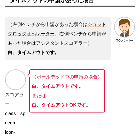
タイムアウトの申請があった場合
（左側ベンチから申請があった場合は
ショット
クロックオペレーター
、右側ベンチから申請が
TOメンバー
あった場合は
アシスタントスコアラー
）
白、タイムアウトです。
（ボールデッド中の申請の場合）
白、タイムアウトです。
スコアラ
または
ー'
白、タイムアウトOKです。
class="sp
eech-
icon-