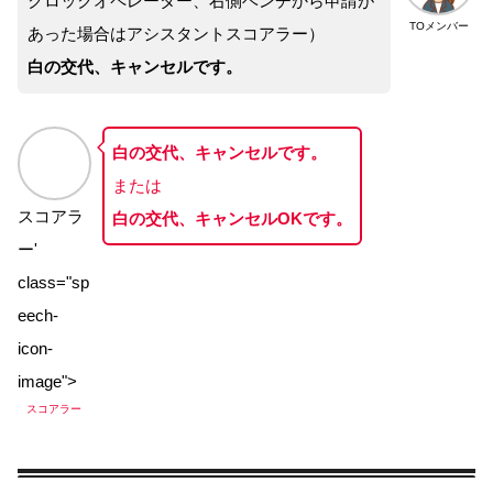
クロックオペレーター、右側ベンチから申請が
TOメンバー
あった場合はアシスタントスコアラー）
白の交代、キャンセルです。
白の交代、キャンセルです。
または
スコアラ
白の交代、キャンセルOKです。
ー'
class="sp
eech-
icon-
image">
スコアラー