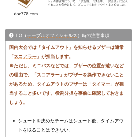
ト」の書き方について、「試合前」「試合中」「試合後」に記入
することを色分けして、どこよりもわかりやすくまとめました。
※2026年7月5日：「ミニバス用のスコアシートを準備する」に
「【無料】ミニバスWebスコアシート（カップ戦、練習試合
doc778.com
用）」を追加
T.O（
テーブルオフィシャルズ
）時の注意事項
国内大会では「タイムアウト」を知らせるブザーは通常
「
スコアラー
」が担当します。
※ただし、ミニバスなどでは、ブザーの位置が遠いなど
の理由で、「スコアラー」がブザーを操作できないこと
があるため、タイムアウトのブザーは
「
タイマー
」
が担
当すること
多いです
。役割分担を事前に確認しておきま
しょう。
シュートを決めたチームはシュート後、タイムアウ
トを取ることはできない。