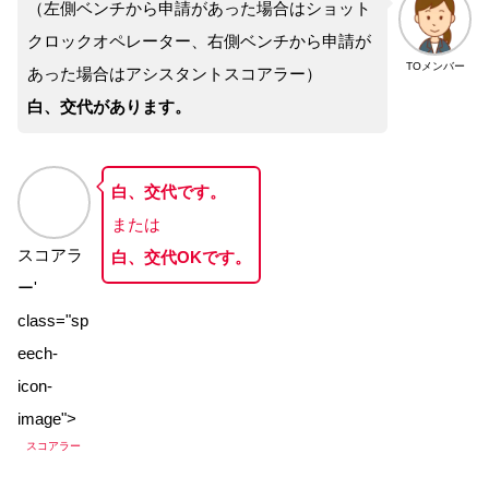
（左側ベンチから申請があった場合はショット
クロックオペレーター、右側ベンチから申請が
TOメンバー
あった場合はアシスタントスコアラー）
白、交代があります。
白、交代です。
または
スコアラ
白、交代OKです。
ー'
class="sp
eech-
icon-
image">
スコアラー