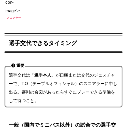
icon-
image">
スコアラー
選手交代できるタイミング
重要
選手交代は
「選手本人」
が口頭または交代のジェスチャ
ーで、T.O（テーブルオフィシャル）のスコアラーに申し
出る。審判の合図があったらすぐにプレーできる準備を
して待つこと。
一般（国内でミニバス以外）の試合での選手交