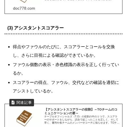
※2025年12月6日：「Webスコアシートのススメ」を追加。
doc778.com
(3) アシスタントスコアラー
得点やファウルのたびに、スコアラーとコールを交換
し、さらに目視による確認ができているか。
ファウル個数の表示・赤色標識の表示を正しく行ってい
るか。
スコアラーの得点、ファウル、交代などの確認を適切に
アシストしているか。
【アシスタントスコアラーの役割】～TOチームのコ
ミュニケーションの要～
テーブルオフィシャルズ（T.O）の役割の中の１つで、スコアラ
ーのサポートをしながら、試合で起こったことを正しく、そして
早く、審判や各チームのメンバーやコーチに知らせます。TOチー
ムのコミュニケーションの要です。※2023年4月9日：U12 TOマ