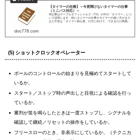
【タイマーの任務】～今更聞けないタイマーの仕事
（ミニバス対応）～
本記事はテーブルオフィシャルズ（TO）の中の「タイマー」につ
いて説明します。特にタイマーの仕事やタイマーの使い方がまだ
まだ不安な「タイマー初心者」の方に向けて、できるだけ簡易に
噛み砕きました。※2024年4月6日：各クォーターのカウントダウ
ンとショットクロックのカウントダウンは担当が逆だったので、
doc778.com
誤記訂正。
(5) ショットクロックオペレーター
ボールのコントロールの始まりを見極めてスタートして
いるか。
スタート／ストップ時の声出しと目視による確認を行っ
ているか。
審判が笛を鳴らしたときは一度ストップし、シグナルを
確認して継続／リセットの操作をしているか。
フリースローのとき、非表示にしているか。（テクニカ