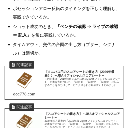
ポゼッションアロー反転のタイミングを正しく理解し、
実践できているか。
ショット成功のとき、
「ベンチの確認 ⇒ ライブの確認
⇒ 記入」
を常に実践しているか。
タイムアウト、交代の合図の出し方（ブザー、シグナ
ル）は適切か。
【ミニバス用のスコアシートの書き方（2026年最
新）】～JBAオフィシャルスコアシート～
この記事は「2019年版 ミニバス用のJBAオフィシャルスコアシー
ト」の書き方について、「試合前」「試合中」「試合後」に記入
することを色分けして、どこよりもわかりやすくまとめました。
※2026年7月5日：「ミニバス用のスコアシートを準備する」に
「【無料】ミニバスWebスコアシート（カップ戦、練習試合
doc778.com
用）」を追加
【スコアシートの書き方】～JBAオフィシャルスコア
シート～
2024年現在最新の「2019年版 JBAオフィシャルスコアシート」
の書き方について、「試合前」「試合中」「試合後」に記入する
ことを色分けして、どこよりもわかりやすくまとめました。