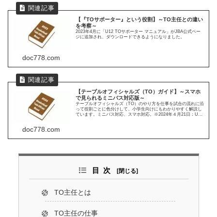
【『TOサポーター』という役割】～TO主任との違い
を考察～
2023年4月に「U12 TOサポーター マニュアル」がJBA公式ペー
ジに追加され、ダウンロードできるようになりました。
doc778.com
【テーブルオフィシャルズ（TO）ガイド】～スマホ
で見られるミニバス対応版～
テーブルオフィシャルズ（TO）のやり方を仕事を試合の流れに沿
って役割ごとに色分けして、小学生向けにもわかりやすく解説し
ています。ミニバス対応、スマホ対応。※2024年４月21日：U12
TOマニュアルハンドブック（2024年４月1日更新版）の確認。
TOマニュアルハンドブックに記載がないので、ショットクロック
doc778.com
の赤旗、黄旗はローカルルールとしての記載に変更。
目次
TO主任とは
TO主任の仕事