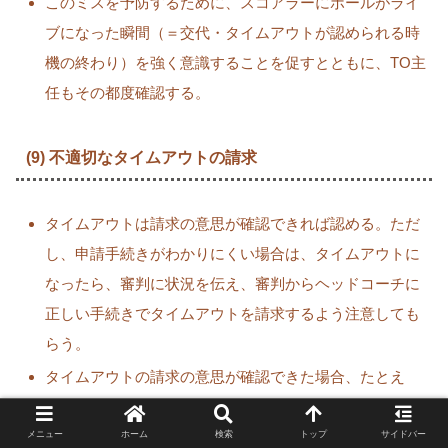
このミスを予防するために、スコアラーにボールがライ
ブになった瞬間（＝交代・タイムアウトが認められる時
機の終わり）を強く意識することを促すとともに、TO主
任もその都度確認する。
(9) 不適切なタイムアウトの請求
タイムアウトは請求の意思が確認できれば認める。ただ
し、申請手続きがわかりにくい場合は、タイムアウトに
なったら、審判に状況を伝え、審判からヘッドコーチに
正しい手続きでタイムアウトを請求するよう注意しても
らう。
タイムアウトの請求の意思が確認できた場合、たとえ
「得点されたらタイムアウト」という条件付きの請求で
あっても、ファウルや
バイオレーション
などでゲームク
メニュー
ホーム
検索
トップ
サイドバー